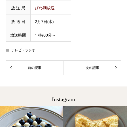
放 送 局
びわ湖放送
放 送 日
2月7日(水)
放送時間
17時00分～
テレビ・ラジオ
Instagram