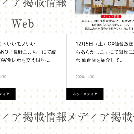
コトいいモノいい
12月5日（土）OX仙台放
GANO「長野こまち」にて編
らあらかしこ」にて銀座に
の実食レポを交え銀座に
わ 仙台店を紹介して...
1.30
2020.11.30
ディア
ネットメディア