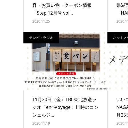
容・お買い物・クーポン情報
県湖
「Step 12月号 vol...
「HAN
2020.11.25
2020.1
テレビ・ラジオ
ネットメ
11月20日（金）TBC東北放送ラ
いい
ジオ「en∞Voyage：11時のコン
NAG
シェルジ...
月25
2020.11.19
2020.1