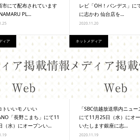
西市にて配布されています
レビ「OH！バンデス」に
AMARU PL...
に志かわ 仙台店を...
1.25
2020.11.20
ディア
ネットメディア
コトいいモノいい
「SBC信越放送県内ニュー
ANO「長野こまち」にて11
にて11月25日（水）にオ
日（水）にオープンい...
いたします銀座に志...
1.19
2020.11.19