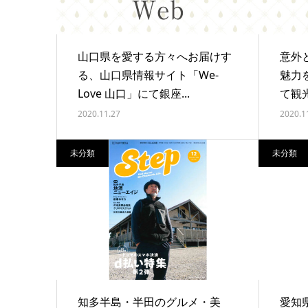
山口県を愛する方々へお届けす
意外
る、山口県情報サイト「We-
魅力
Love 山口」にて銀座...
て観光
2020.11.27
2020.1
未分類
未分類
知多半島・半田のグルメ・美
愛知