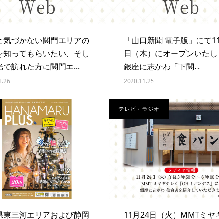
と気づかない関門エリアの
「山口新聞 電子版」にて11
を知ってもらいたい、そし
日（木）にオープンいたし
で訪れた方に関門エ...
銀座に志かわ「下関...
1.26
2020.11.25
テレビ・ラジオ
県東三河エリアおよび静岡
11月24日（火）MMTミヤ