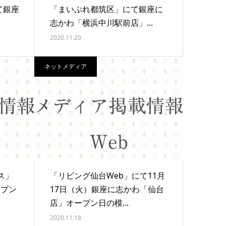
て銀座
「まいぷれ都筑区」にて銀座に
志かわ「横浜中川駅前店」...
2020.11.20
ネットメディア
ス」
「リビング仙台Web」にて11月
ープン
17日（火）銀座に志かわ「仙台
店」オープン日の模...
2020.11.18