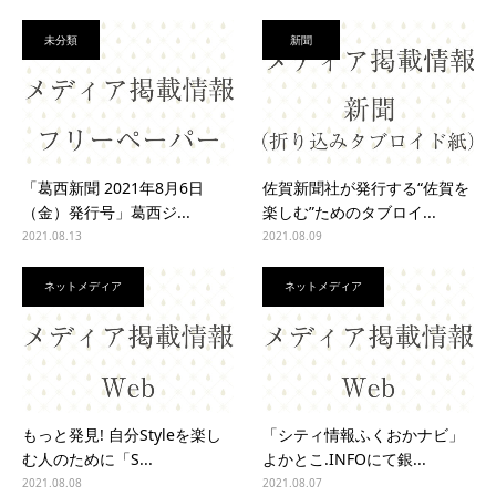
未分類
新聞
「葛西新聞 2021年8月6日
佐賀新聞社が発行する“佐賀を
（金）発行号」葛西ジ...
楽しむ”ためのタブロイ...
2021.08.13
2021.08.09
ネットメディア
ネットメディア
もっと発見! 自分Styleを楽し
「シティ情報ふくおかナビ」
む人のために「S...
よかとこ.INFOにて銀...
2021.08.08
2021.08.07