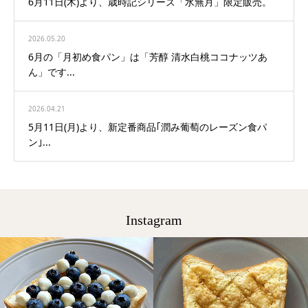
6月11日(木)より、歳時記シリーズ「水無月」限定販売。
2026.05.20
6月の「月初め食パン」は「芳醇 清水白桃ココナッツあ
ん」です...
2026.04.21
5月11日(月)より、新定番商品｢潤み葡萄のレーズン食パ
ン｣...
Instagram