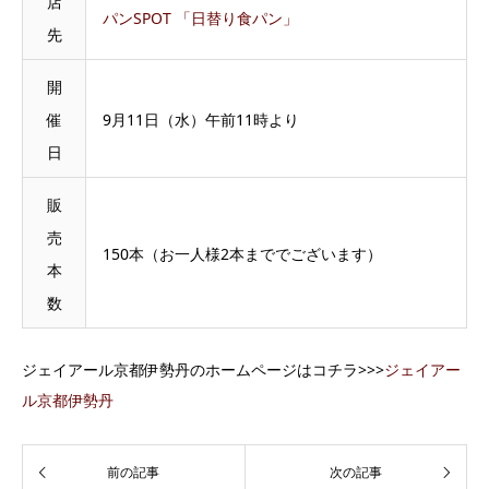
店
パンSPOT 「日替り食パン」
先
開
催
9月11日（水）午前11時より
日
販
売
150本（お一人様2本まででございます）
本
数
ジェイアール京都伊勢丹のホームページはコチラ>>>
ジェイアー
ル京都伊勢丹