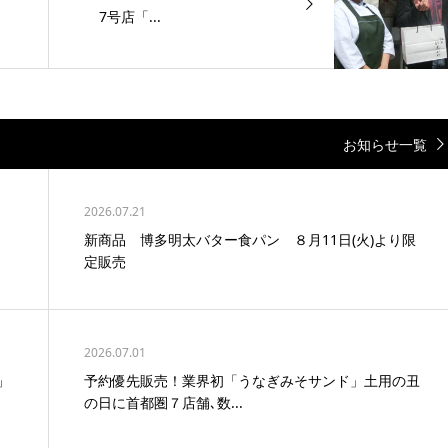
7号店「...
お知らせ一覧
2026.07.21
新商品 博多明太バター食パン ８月11日(火)より限
定販売
2026.07.01
」
予約優先販売！業界初「うなぎみそサンド」土用の丑
の日に首都圏７店舗､数...