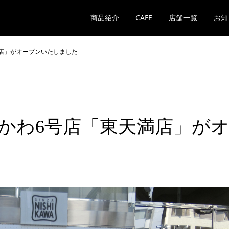
商品紹介
CAFE
店舗一覧
お知
満店」がオープンいたしました
志かわ6号店「東天満店」が