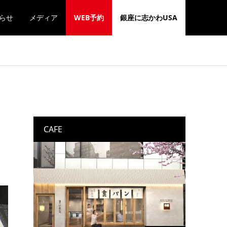
らせ
メディア
WEB予約
銀座に志かわUSA
オ
CAFE