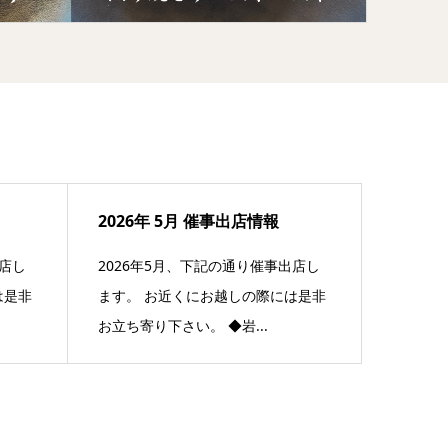
2026年 5月 催事出店情報
出店し
2026年5月、下記の通り催事出店し
は是非
ます。 お近くにお越しの際には是非
お立ち寄り下さい。 ◆岩...