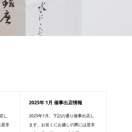
2025年 1月 催事出店情報
出店し
2025年1月、下記の通り催事出店し
は是非
ます。お近くにお越しの際には是非