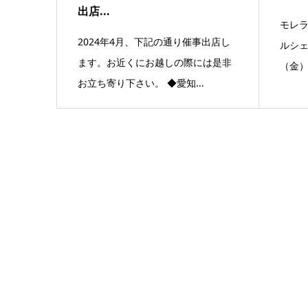
出店...
モレラ
2024年4月、下記の通り催事出店し
ルシェ
ます。お近くにお越しの際には是非
（金）
お立ち寄り下さい。 ◆愛知...