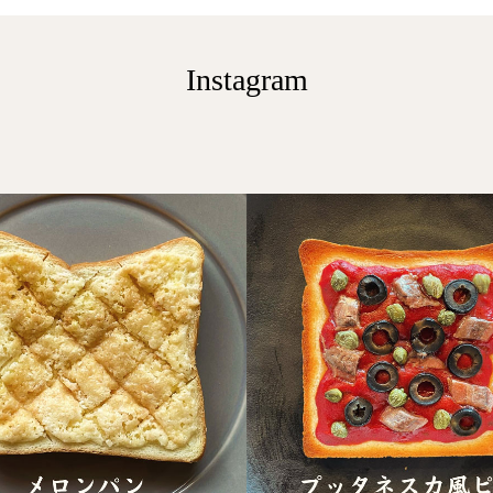
Instagram