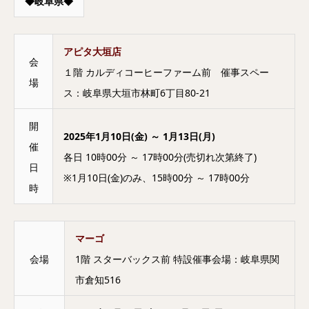
◆岐阜県◆
アピタ大垣店
会
１階 カルディコーヒーファーム前 催事スペー
場
ス：岐阜県大垣市林町6丁目80-21
開
2025年1月10日(金) ～ 1月13日(月)
催
各日 10時00分 ～ 17時00分(売切れ次第終了)
日
※1月10日(金)のみ、15時00分 ～ 17時00分
時
マーゴ
会場
1階 スターバックス前 特設催事会場：岐阜県関
市倉知516