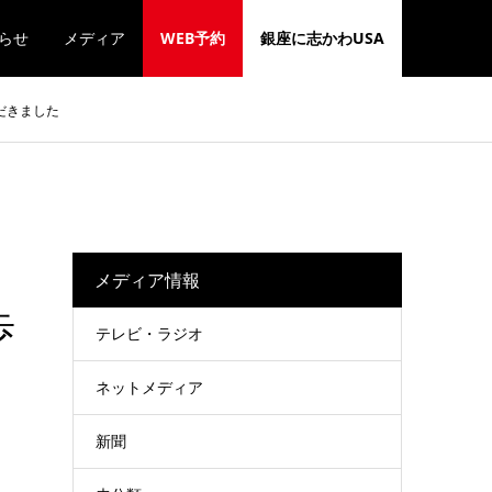
らせ
メディア
WEB予約
銀座に志かわUSA
だきました
メディア情報
歩
テレビ・ラジオ
ネットメディア
新聞