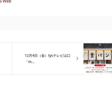
i Web
12月4日（金）tysテレビ山口
「m...