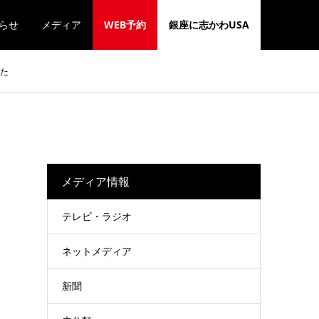
らせ
メディア
WEB予約
銀座に志かわUSA
した
さ
メディア情報
テレビ・ラジオ
ネットメディア
新聞