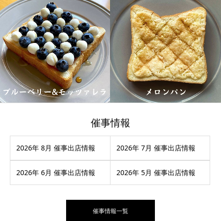
催事情報
2026年 8月 催事出店情報
2026年 7月 催事出店情報
2026年 6月 催事出店情報
2026年 5月 催事出店情報
催事情報一覧