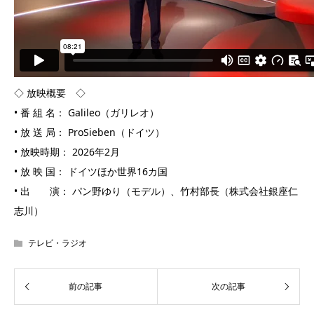
◇ 放映概要 ◇
• 番 組 名： Galileo（ガリレオ）
• 放 送 局： ProSieben（ドイツ）
• 放映時期： 2026年2月
• 放 映 国： ドイツほか世界16カ国
• 出 演： パン野ゆり（モデル）、竹村部長（株式会社銀座仁
志川）
テレビ・ラジオ