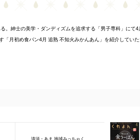
る。紳士の美学・ダンディズムを追求する「男子専科」にて4
す「月初め食パン4月 追熟 不知火みかんあん」を紹介していた
清須・あま 地域みっちゃく