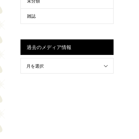
未分類
雑誌
過去のメディア情報
月を選択