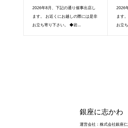
2026年8月、下記の通り催事出店し
202
ます。 お近くにお越しの際には是非
ます。
お立ち寄り下さい。 ◆岩...
お立ち
銀座に志かわ
運営会社：株式会社銀座仁