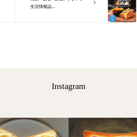
生活情報誌...
Instagram