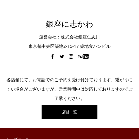
銀座に志かわ
運営会社：株式会社銀座仁志川
東京都中央区築地2-15-17 築地食パンビル
各店舗にて、お電話でのご予約を受け付けております。繋がりに
くい場合がございますが、営業時間中は対応しておりますのでご
了承ください。
店舗一覧