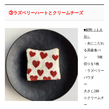
③ラズベリーハートとクリームチーズ
■材料（１人
分）
・水にこだわ
る高級食パ
ン 5枚
切りを1枚
・ラズベリー
パウダ
ー
大さじ2杯
☆クリームチ
ー