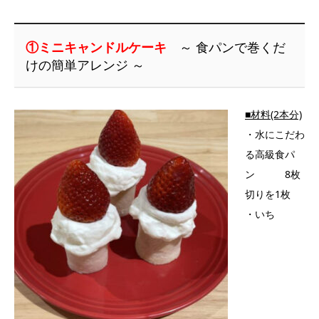
①ミニキャンドルケーキ
～ 食パンで巻くだ
けの簡単アレンジ ～
■材料(2本分)
・水にこだわ
る高級食パ
ン 8枚
切りを1枚
・いち