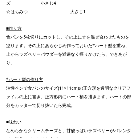
ズ 小さじ4
☆はちみつ 大さじ1
■作り方
食パンを5枚切りにカットし、その上に☆を混ぜ合わせたものを
塗ります。その上にあらかじめ作っておいた*ハート型を重ね、
上からラズベリーパウダーを満遍なく振りかけたら、できあが
り。
*ハート型の作り方
油性ペンで食パンのサイズ(11×11cm)の正方形を透明なクリアフ
ァイルの上に書き、正方形内にハート柄を描きます。ハートの部
分をカッターで切り抜いたら完成。
■味わい
なめらかなクリームチーズと、甘酸っぱいラズベリーがバレンタ