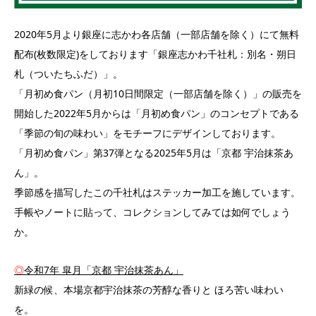
2020年5月より銀座に志かわ各店舗（一部店舗を除く）にて無料
配布(枚数限定)をしております「銀座志かわ千社札：別名・朔日
札（ついたちふだ）」。
「月初め食パン（月初10日間限定（一部店舗を除く）」の販売を
開始した2022年5月からは「月初め食パン」のコンセプトである
「季節の旬の味わい」をモチーフにデザインしております。
「月初め食パン」第37弾となる2025年5月は「京都 宇治抹茶あ
ん」。
季節感を描写したこの千社札はステッカー加工を施しています。
手帳やノートに貼って、コレクションしてみては如何でしょう
か。
◎
令和7年 皐月「京都 宇治抹茶あん」
新緑の候、本場京都宇治抹茶の芳醇な香りと ほろ苦い味わい
を。