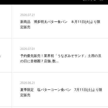
2026.07.21
新商品 博多明太バター食パン ８月11日(火)より限
定販売
2026.07.01
」
予約優先販売！業界初「うなぎみそサンド」土用の丑
の日に首都圏７店舗､数...
2026.06.21
夏季限定 塩バターコーン食パン 7月11日(土)より限
定販売