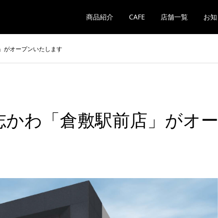
商品紹介
CAFE
店舗一覧
お知
店」がオープンいたします
に志かわ「倉敷駅前店」がオ