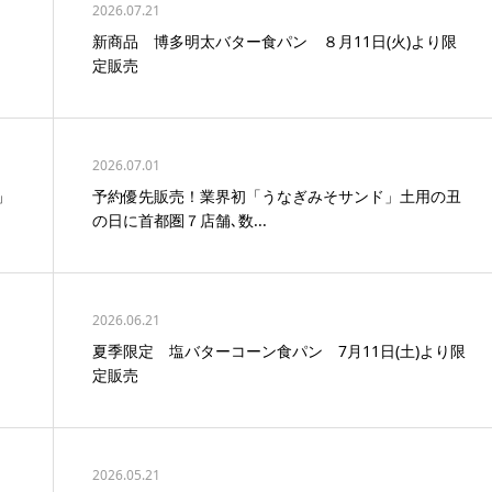
2026.07.21
新商品 博多明太バター食パン ８月11日(火)より限
定販売
2026.07.01
」
予約優先販売！業界初「うなぎみそサンド」土用の丑
の日に首都圏７店舗､数...
2026.06.21
夏季限定 塩バターコーン食パン 7月11日(土)より限
定販売
2026.05.21