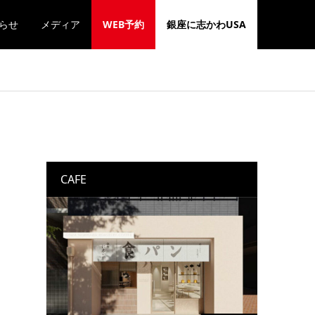
らせ
メディア
WEB予約
銀座に志かわUSA
ー
CAFE