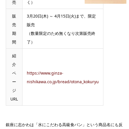
売
く）
販
3月20日(木) ～ 4月15日(火)まで、限定
売
販売
期
（数量限定のため無くなり次第販売終
間
了）
紹
介
ペ
https://www.ginza-
ー
nishikawa.co.jp/bread/otona_kokuryu
ジ
URL
銀座に志かわは「水にこだわる高級食パン」という商品名にも反