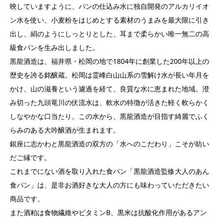
映していますように、パンの仕込み水に独自開発のアルカリイオ
ン水を使い、小麦粉をはじめとする素材のうまみを最大限に引き
出し、絹のようにしっとりとした、耳まで柔らかい唯一無二の高
級食パンを生み出しました。
黒龍酒造は、福井県・松岡の地で1804年に創業した200年以上の
歴史を誇る銘醸蔵。松岡は霊峰白山山系の雪解け水が長い年月を
かけ、山の滋養という濾過を経て、良質な水に恵まれた地域。澄
み切った九頭竜川の伏流水は、軟水の特徴が活きた軽く軟らかく
しなやかな口当たり。この水から、黒龍酒造が目指す綺麗でふく
らみのある大吟醸酒が生まれます。
銀座に志かわと黒龍酒造の双方の「水へのこだわり」こそが紡い
だご縁です。
これまでにない酒を取り入れた食パン「黒龍酒造監修大人のあん
食パン」は、是非お酒好きな大人の方にも味わっていただきたい
商品です。
また酒粕は食物繊維やビタミンB、黒米は抗酸化作用があるアン