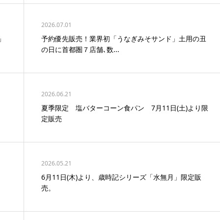
2026.07.01
」
予約優先販売！業界初「うなぎみそサンド」土用の丑
の日に首都圏７店舗､数...
2026.06.21
夏季限定 塩バターコーン食パン 7月11日(土)より限
定販売
2026.05.21
6月11日(木)より、歳時記シリーズ「水無月」限定販
売。