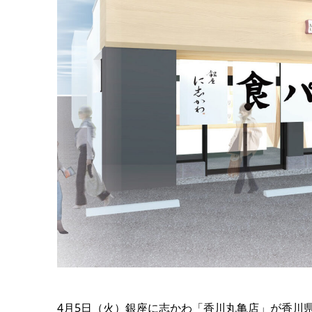
4月5日（火）銀座に志かわ「香川丸亀店」が香川