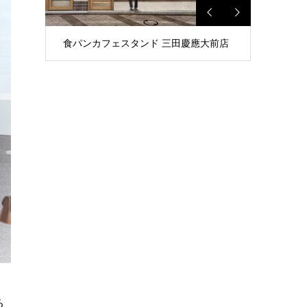
食パンカフェスタンド 三田慶應大前店
食パンレストラン 蔵前店
る