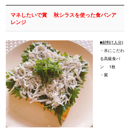
マネしたいで賞 秋シラスを使った食パンア
レンジ
■材料(1人分)
・水にこだわ
る高級食パ
ン 1枚
・紫