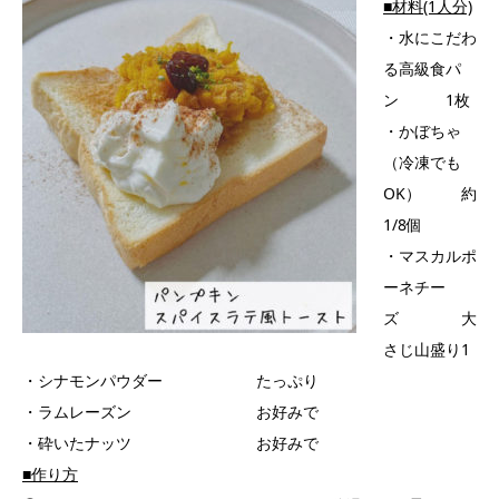
■材料(1人分)
・水にこだわ
る高級食パ
ン 1枚
・かぼちゃ
（冷凍でも
OK） 約
1/8個
・マスカルポ
ーネチー
ズ 大
さじ山盛り1
・シナモンパウダー たっぷり
・ラムレーズン お好みで
・砕いたナッツ お好みで
■作り方