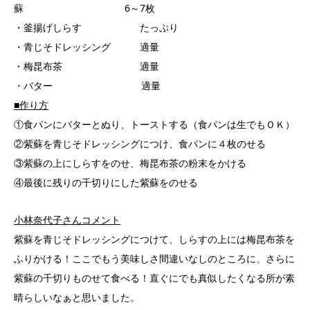
蘇 6～7枚
・釜揚げしらす たっぷり
・青じそドレッシング 適量
・梅昆布茶 適量
・バター 適量
■作り方
①食パンにバターとぬり、トーストする（食パンは生でもＯＫ）
②紫蘇を青じそドレッシングにつけ、食パンに４枚のせる
③紫蘇の上にしらすをのせ、梅昆布茶の粉末をかける
④最後に残りの千切りにした紫蘇をのせる
小林奈代子さんコメント
紫蘇を青じそドレッシングにつけて、しらすの上には梅昆布茶を
ふりかける！ここでもう美味しさ間違いなしのところに、さらに
紫蘇の千切りものせて食べる！直ぐにでも真似したくなる所が素
晴らしいなぁと思いました。