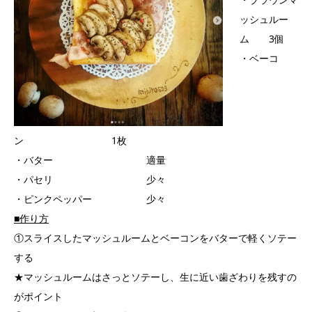
ッシュルー
ム 3個
・ベーコ
ン 1枚
・バター 適量
・パセリ 少々
・ピンクペッパー 少々
■作り方
①スライスしたマッシュルームとベーコンをバターで軽くソテー
する
★マッシュルームはさっとソテーし、生に近い歯ざわりを残すの
がポイント