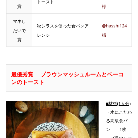
トースト
賞
様
マネし
秋シラスを使った食パンア
@hasshi124
たいで
レンジ
様
賞
最優秀賞 ブラウンマッシュルームとベーコ
ンのトースト
■材料(1人分)
・水にこだわ
る高級食パ
ン 1枚
・ブラウンマ