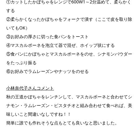
①カットしたかぼちゃをレンジで600W1～2分温めて、柔らかく
する
②柔らかくなったかぼちゃをフォークで潰す（ここで皮を取り除
いてもOK）
③お好みの厚さに切った食パンをトースト
④マスカルポーネを泡立て器で混ぜ、ホイップ状にする
⑤食パンにかぼちゃとマスカルポーネをのせ、シナモンパウダー
をたっぷり振る
⑥お好みでラムレーズンやナッツをのせる
小林奈代子さんコメント
秋の王道かぼちゃをレンチンして、マスカルポーネと合わせてシ
ナモン・ラムレーズン・ピスタチオと組み合わせて食べれば、美
味しいこと間違いなしですね！！
簡単に誰でも作れそうな点もとても良いなと思いました。