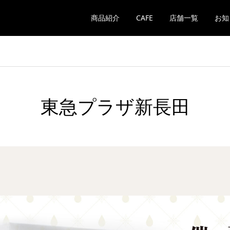
商品紹介
CAFE
店舗一覧
お知
東急プラザ新長田