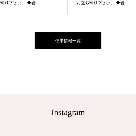
寄り下さい。 ◆岩...
お立ち寄り下さい。 ◆岩...
催事情報一覧
Instagram