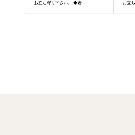
お立ち寄り下さい。 ◆岩...
お立ち