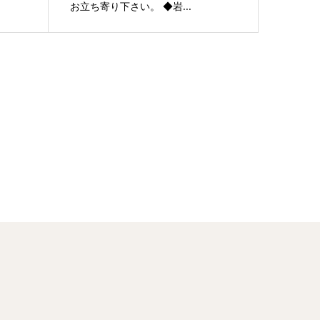
お立ち寄り下さい。 ◆岩...