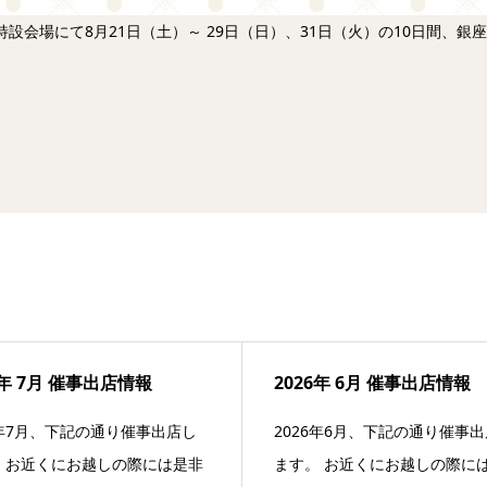
特設会場にて8月21日（土）～ 29日（日）、31日（火）の10日間、
6年 7月 催事出店情報
2026年 6月 催事出店情報
6年7月、下記の通り催事出店し
2026年6月、下記の通り催事
 お近くにお越しの際には是非
ます。 お近くにお越しの際に