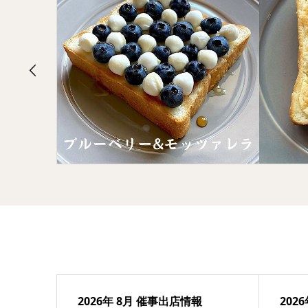
2026年 8月 催事出店情報
202