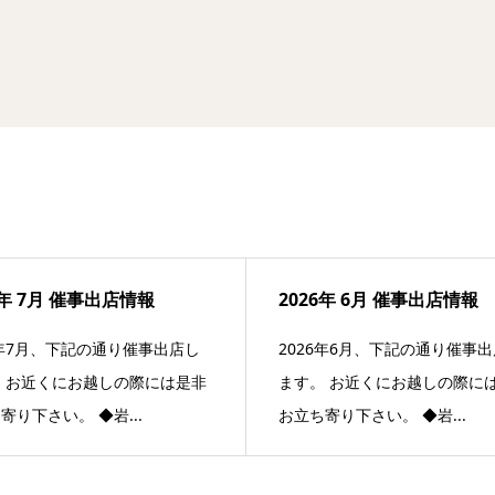
6年 7月 催事出店情報
2026年 6月 催事出店情報
6年7月、下記の通り催事出店し
2026年6月、下記の通り催事
 お近くにお越しの際には是非
ます。 お近くにお越しの際に
寄り下さい。 ◆岩...
お立ち寄り下さい。 ◆岩...