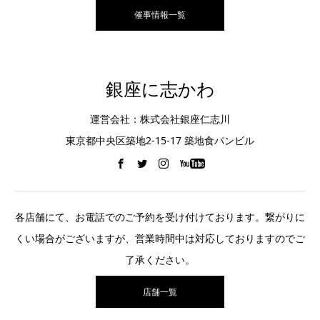
催事情報一覧
銀座に志かわ
運営会社：株式会社銀座仁志川
東京都中央区築地2-15-17 築地食パンビル
各店舗にて、お電話でのご予約を受け付けております。繋がりに
くい場合がございますが、営業時間中は対応しておりますのでご
了承ください。
店舗一覧