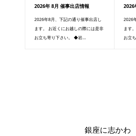
2026年 8月 催事出店情報
202
2026年8月、下記の通り催事出店し
202
ます。 お近くにお越しの際には是非
ます。
お立ち寄り下さい。 ◆岩...
お立ち
銀座に志かわ