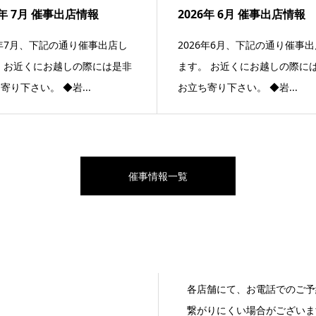
6年 7月 催事出店情報
2026年 6月 催事出店情報
6年7月、下記の通り催事出店し
2026年6月、下記の通り催事
 お近くにお越しの際には是非
ます。 お近くにお越しの際に
寄り下さい。 ◆岩...
お立ち寄り下さい。 ◆岩...
催事情報一覧
各店舗にて、お電話でのご予
繋がりにくい場合がございま