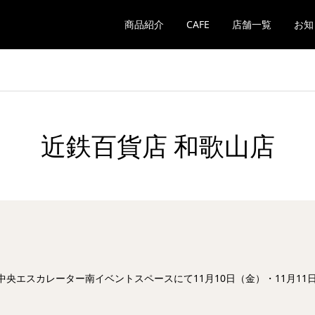
商品紹介
CAFE
店舗一覧
お知
近鉄百貨店 和歌山店
場 中央エスカレーター南イベントスペースにて11月10日（金）・11月1