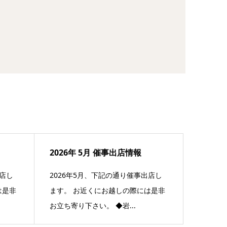
2026年 5月 催事出店情報
出店し
2026年5月、下記の通り催事出店し
は是非
ます。 お近くにお越しの際には是非
お立ち寄り下さい。 ◆岩...