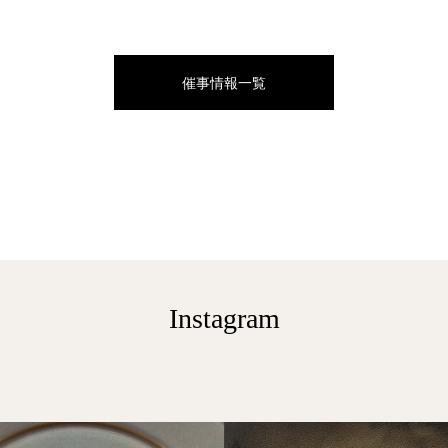
催事情報一覧
Instagram