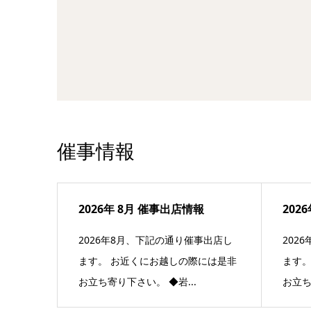
催事情報
2026年 8月 催事出店情報
202
2026年8月、下記の通り催事出店し
202
ます。 お近くにお越しの際には是非
ます。
お立ち寄り下さい。 ◆岩...
お立ち