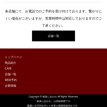
各店舗にて、お電話でのご予約を受け付けております。繋がりに
くい場合がございますが、営業時間中は対応しておりますのでご
了承ください。
店舗一覧
トップページ
商品紹介
CAFE
店舗一覧
WEB予約
企業情報
Copyright © 銀座に志かわ All Rights Reserved.
「銀座に志かわ」は登録商標です。
暖簾に文字列を付した外形も商標登録済みです。