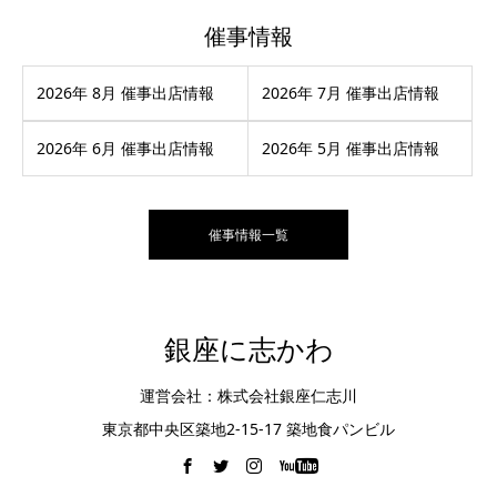
催事情報
2026年 8月 催事出店情報
2026年 7月 催事出店情報
2026年 6月 催事出店情報
2026年 5月 催事出店情報
催事情報一覧
銀座に志かわ
運営会社：株式会社銀座仁志川
東京都中央区築地2-15-17 築地食パンビル