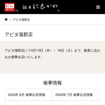
アピタ蒲郡店
アピタ蒲郡店
アピタ蒲郡店にて4月13日（木）～ 18日（火）まで、銀座に志か
わが催事出店いたします。
催事情報
2026年 8月 催事出店情報
2026年 7月 催事出店情報