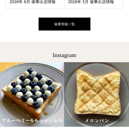
2026年 6月 催事出店情報
2026年 5月 催事出店情報
催事情報一覧
Instagram