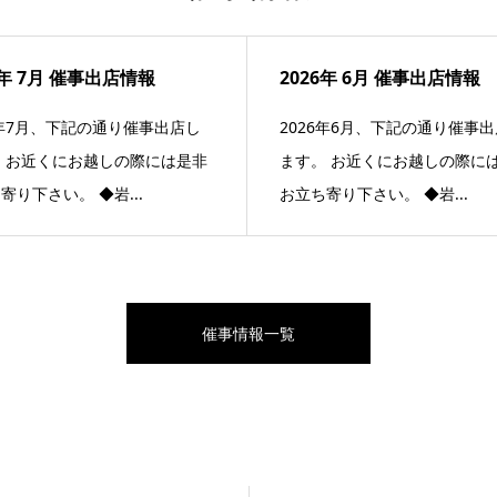
6年 7月 催事出店情報
2026年 6月 催事出店情報
6年7月、下記の通り催事出店し
2026年6月、下記の通り催事
 お近くにお越しの際には是非
ます。 お近くにお越しの際に
寄り下さい。 ◆岩...
お立ち寄り下さい。 ◆岩...
催事情報一覧