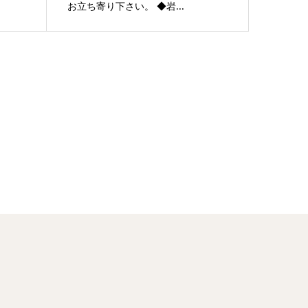
お立ち寄り下さい。 ◆岩...