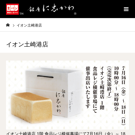
イオン土崎港店
イオン土崎港店
イオン土崎港店 1階 食品レジ横催事場にて7月16日（金）～ 18